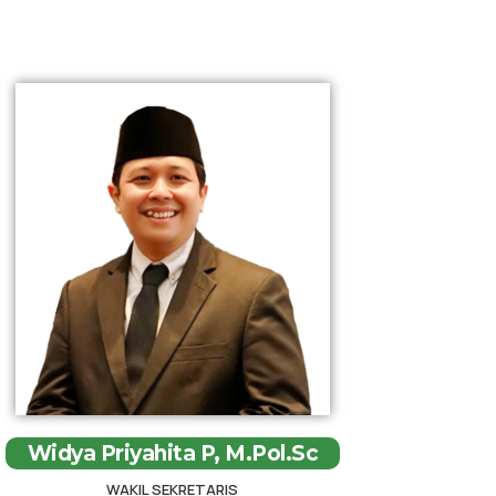
Widya Priyahita P, M.Pol.Sc
WAKIL SEKRETARIS