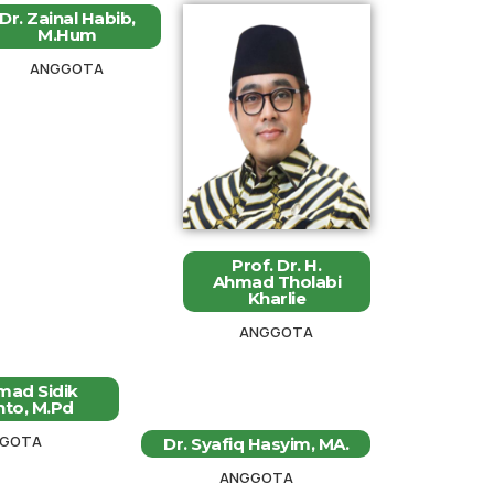
Dr. Zainal Habib,
M.Hum
ANGGOTA
Prof. Dr. H.
Ahmad Tholabi
Kharlie
ANGGOTA
ad Sidik
nto, M.Pd
GOTA
Dr. Syafiq Hasyim, MA.
ANGGOTA