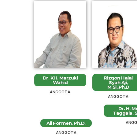
Dr. KH. Marzuki
Rizqon Halal
Wahid
Syah Aji,
M.Si.,Ph.D
ANGGOTA
ANGGOTA
Dr. H. M
Taggala, S,
ANG
Ali Formen, Ph.D.
ANGGOTA