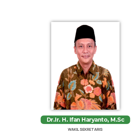
Dr.Ir. H. Ifan Haryanto, M.Sc
WAKIL SEKRETARIS