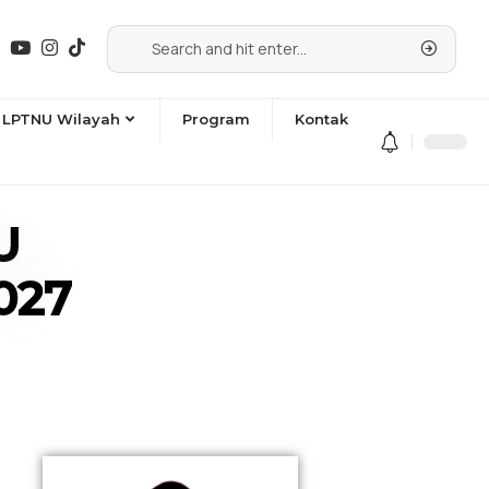
LPTNU Wilayah
Program
Kontak
U
027