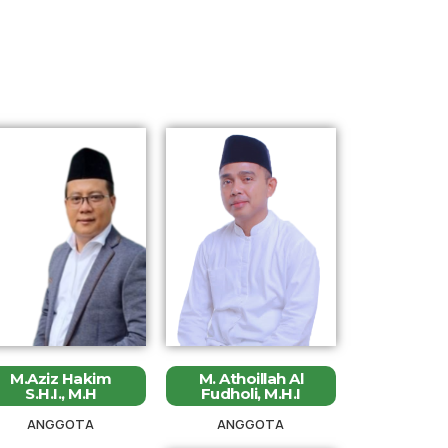
M.Aziz Hakim
M. Athoillah Al
S.H.I., M.H
Fudholi, M.H.I
ANGGOTA
ANGGOTA