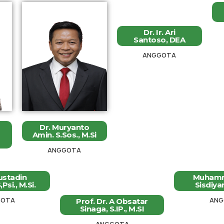
Dr. Ir. Ari
Santoso, DEA
ANGGOTA
Dr. Muryanto
Amin. S.Sos., M.Si
ANGGOTA
ustadin
Muhamm
Psi., M.Si.
Sisdiya
GOTA
ANG
Prof. Dr. A Obsatar
Sinaga, S.IP., M.SI