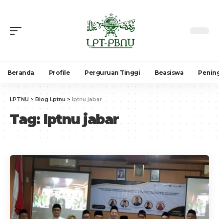
Beranda
Profile
Perguruan Tinggi
Beasiswa
Penin
LPTNU
>
Blog Lptnu
>
lptnu jabar
Tag:
lptnu jabar