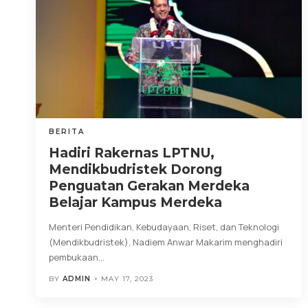
BERITA
Hadiri Rakernas LPTNU,
Mendikbudristek Dorong
Penguatan Gerakan Merdeka
Belajar Kampus Merdeka
Menteri Pendidikan, Kebudayaan, Riset, dan Teknologi
(Mendikbudristek), Nadiem Anwar Makarim menghadiri
pembukaan
…
BY
ADMIN
MAY 17, 2023