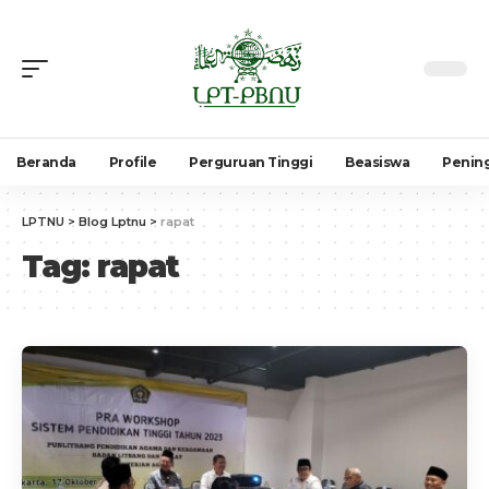
Beranda
Profile
Perguruan Tinggi
Beasiswa
Penin
LPTNU
>
Blog Lptnu
>
rapat
Tag:
rapat