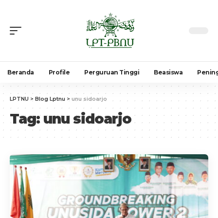
Beranda
Profile
Perguruan Tinggi
Beasiswa
Penin
LPTNU
>
Blog Lptnu
>
unu sidoarjo
Tag:
unu sidoarjo