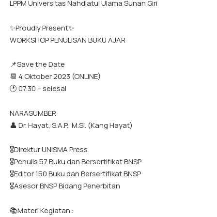
LPPM Universitas Nahdlatul Ulama Sunan Giri
✨Proudly Present✨
WORKSHOP PENULISAN BUKU AJAR
📌Save the Date
📆 4 Oktober 2023 (ONLINE)
🕐 07.30 – selesai
NARASUMBER
👤 Dr. Hayat, S.A.P., M.Si. (Kang Hayat)
🎖️Direktur UNISMA Press
🎖️Penulis 57 Buku dan Bersertifikat BNSP
🎖️Editor 150 Buku dan Bersertifikat BNSP
🎖️Asesor BNSP Bidang Penerbitan
📚Materi Kegiatan :