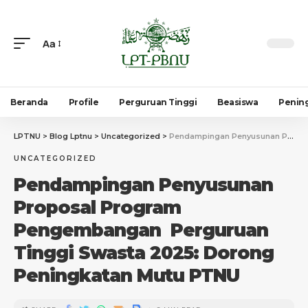
Aa
Beranda
Profile
Perguruan Tinggi
Beasiswa
Penin
LPTNU
>
Blog Lptnu
>
Uncategorized
>
Pendampingan Penyusunan Proposal Program Pengembangan Perguruan Tinggi Swasta 2025: Dorong Peningkatan Mutu PTNU
UNCATEGORIZED
Pendampingan Penyusunan
Proposal Program
Pengembangan Perguruan
Tinggi Swasta 2025: Dorong
Peningkatan Mutu PTNU