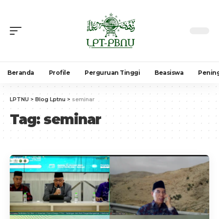
Beranda
Profile
Perguruan Tinggi
Beasiswa
Penin
LPTNU
>
Blog Lptnu
>
seminar
Tag:
seminar