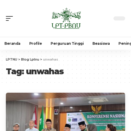
Beranda
Profile
Perguruan Tinggi
Beasiswa
Penin
LPTNU
>
Blog Lptnu
>
unwahas
Tag:
unwahas